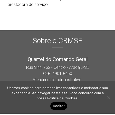
prestadora de serviço.
Sobre o CBMSE
Quartel do Comando Geral
Rua Siriri, 762 - Centro - Aracaju/SE
CEP: 49010-450
Atendimento administrativo:
Segunda a sexta das 07:30h às 13h.
Usamos cookies para personalizar conteúdos e melhorar a sua
experiência. Ao navegar neste site, você concorda com a
Siga-nos nas redes sociais
nossa
Política de Cookies
.
Aceitar