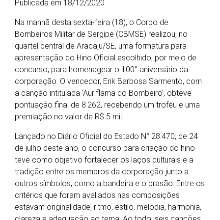
Publicada em 18/12/2020
Na manhã desta sexta-feira (18), o Corpo de
Bombeiros Militar de Sergipe (CBMSE) realizou, no
quartel central de Aracaju/SE, uma formatura para
apresentação do Hino Oficial escolhido, por meio de
concurso, para homenagear o 100° aniversário da
corporação. O vencedor, Erik Barbosa Sarmento, com
a canção intitulada ‘Auriflama do Bombeiro’, obteve
pontuação final de 8.262, recebendo um troféu e uma
premiação no valor de R$ 5 mil.
Lançado no Diário Oficial do Estado N° 28.470, de 24
de julho deste ano, o concurso para criação do hino
teve como objetivo fortalecer os laços culturais e a
tradição entre os membros da corporação junto a
outros símbolos, como a bandeira e o brasão. Entre os
critérios que foram avaliados nas composições
estavam originalidade, ritmo, estilo, melodia, harmonia,
clareza e adequação ao tema. Ao todo, seis canções