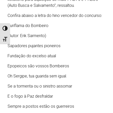
(Auto Busca e Salvamento”, ressaltou.
Confira abaixo a letra do hino vencedor do concurso:
Auriflama do Bombeiro
Alternar alto contraste
(Autor: Erik Sarmento)
Alternar tamanho da fonte
Sapadores pujantes pioneiros
Fundação do excelso atual
Epopeicos são vossos Bombeiros
Oh Sergipe, tua guarida sem igual.
Se a tormenta ou o sinistro assomar
E o fogo à Paz desfraldar
Sempre a postos estão os guerreiros