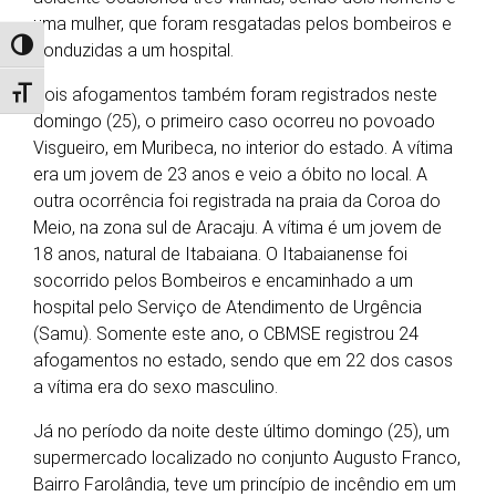
uma mulher, que foram resgatadas pelos bombeiros e
Alternar alto contraste
conduzidas a um hospital.
Dois afogamentos também foram registrados neste
Alternar tamanho da fonte
domingo (25), o primeiro caso ocorreu no povoado
Visgueiro, em Muribeca, no interior do estado. A vítima
era um jovem de 23 anos e veio a óbito no local. A
outra ocorrência foi registrada na praia da Coroa do
Meio, na zona sul de Aracaju. A vítima é um jovem de
18 anos, natural de Itabaiana. O Itabaianense foi
socorrido pelos Bombeiros e encaminhado a um
hospital pelo Serviço de Atendimento de Urgência
(Samu). Somente este ano, o CBMSE registrou 24
afogamentos no estado, sendo que em 22 dos casos
a vítima era do sexo masculino.
Já no período da noite deste último domingo (25), um
supermercado localizado no conjunto Augusto Franco,
Bairro Farolândia, teve um princípio de incêndio em um