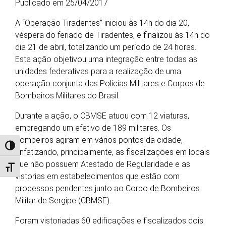
Publicado em 25/04/2017
A “Operação Tiradentes” iniciou às 14h do dia 20,
véspera do feriado de Tiradentes, e finalizou às 14h do
dia 21 de abril, totalizando um período de 24 horas.
Esta ação objetivou uma integração entre todas as
unidades federativas para a realização de uma
operação conjunta das Polícias Militares e Corpos de
Bombeiros Militares do Brasil.
Durante a ação, o CBMSE atuou com 12 viaturas,
empregando um efetivo de 189 militares. Os
bombeiros agiram em vários pontos da cidade,
Alternar alto contraste
enfatizando, principalmente, as fiscalizações em locais
que não possuem Atestado de Regularidade e as
Alternar tamanho da fonte
vistorias em estabelecimentos que estão com
processos pendentes junto ao Corpo de Bombeiros
Militar de Sergipe (CBMSE).
Foram vistoriadas 60 edificações e fiscalizados dois