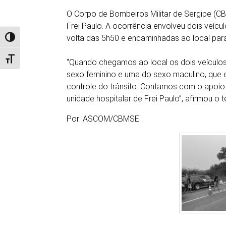
O Corpo de Bombeiros Militar de Sergipe (CB
Frei Paulo. A ocorrência envolveu dois veíc
volta das 5h50 e encaminhadas ao local para 
Alternar alto contraste
Alternar tamanho da fonte
“Quando chegamos ao local os dois veículo
sexo feminino e uma do sexo maculino, que 
controle do trânsito. Contamos com o apoio d
unidade hospitalar de Frei Paulo”, afirmou o
Por: ASCOM/CBMSE