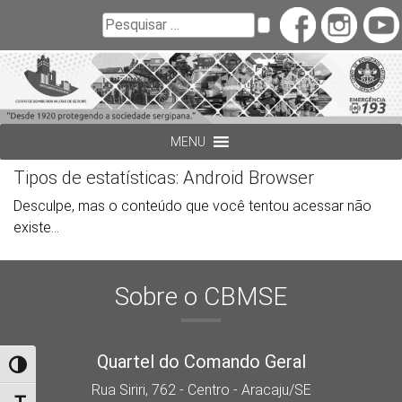
Buscar
Pesquisar
MENU
Tipos de estatísticas:
Android Browser
Desculpe, mas o conteúdo que você tentou acessar não
existe...
Sobre o CBMSE
Quartel do Comando Geral
Alternar alto contraste
Rua Siriri, 762 - Centro - Aracaju/SE